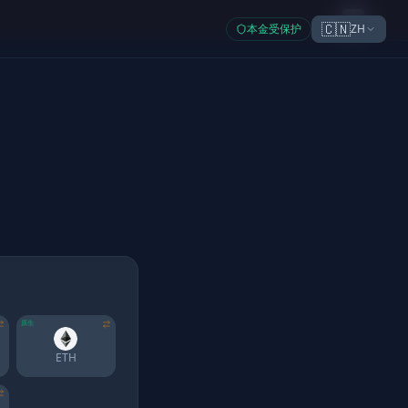
🇨🇳
本金受保护
ZH
w Anytime
原生
ETH